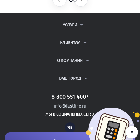
УСЛУГИ
КОНТРОЛЬНЫЕ РАБОТЫ
ДИПЛОМНЫЕ РАБОТЫ
КЛИЕНТАМ
КУРСОВЫЕ РАБОТЫ
АНТИПЛАГИАТ
РЕФЕРАТЫ
ВОПРОСЫ И ОТВЕТЫ
О КОМПАНИИ
ВСЕ УСЛУГИ
ПУБЛИЧНАЯ ОФЕРТА
О КОМПАНИИ
ПОЛИТИКА КОНФИДЕНЦИАЛЬНОСТИ
КОНТАКТЫ
ВАШ ГОРОД
АВТОРАМ
МОСКВА
САНКТ-ПЕТЕРБУРГ
8 800 551 4007
НОВОТРОИЦК
info@fastfine.ru
ИВАНГОРОД
МЫ В СОЦИАЛЬНЫХ СЕТЯХ
ТИХВИН
Vk
×