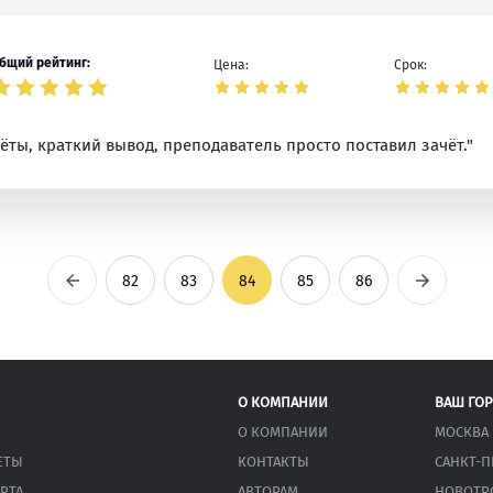
бщий рейтинг:
Цена:
Срок:
ёты, краткий вывод, преподаватель просто поставил зачёт."
Предыдущая
Следующ
82
83
84
85
86
О КОМПАНИИ
ВАШ ГО
О КОМПАНИИ
МОСКВА
ЕТЫ
КОНТАКТЫ
САНКТ-П
РТА
АВТОРАМ
НОВОТР