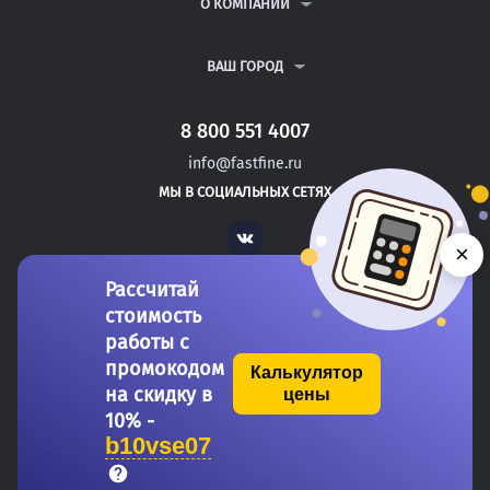
ВОПРОСЫ И ОТВЕТЫ
О КОМПАНИИ
ВСЕ УСЛУГИ
ПУБЛИЧНАЯ ОФЕРТА
О КОМПАНИИ
ПОЛИТИКА КОНФИДЕНЦИАЛЬНОСТИ
КОНТАКТЫ
ВАШ ГОРОД
АВТОРАМ
МОСКВА
САНКТ-ПЕТЕРБУРГ
8 800 551 4007
НОВОТРОИЦК
info@fastfine.ru
ИВАНГОРОД
МЫ В СОЦИАЛЬНЫХ СЕТЯХ
ТИХВИН
Vk
×
Рассчитай
стоимость
работы с
промокодом
Калькулятор
на скидку в
цены
Copyright 2011-2026 FastFine.ru
10% -
b10vse07
Общество с ограниченной ответственностью «Форстад» ОГРН: 1137746693457 ИНН/КПП: