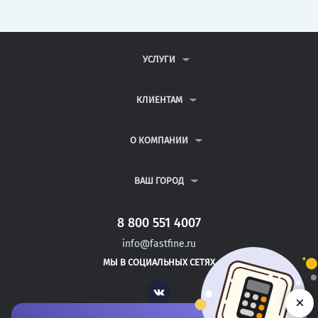
УСЛУГИ
КОНТРОЛЬНЫЕ РАБОТЫ
ДИПЛОМНЫЕ РАБОТЫ
КЛИЕНТАМ
КУРСОВЫЕ РАБОТЫ
АНТИПЛАГИАТ
РЕФЕРАТЫ
ВОПРОСЫ И ОТВЕТЫ
О КОМПАНИИ
ВСЕ УСЛУГИ
ПУБЛИЧНАЯ ОФЕРТА
О КОМПАНИИ
ПОЛИТИКА КОНФИДЕНЦИАЛЬНОСТИ
КОНТАКТЫ
ВАШ ГОРОД
АВТОРАМ
МОСКВА
САНКТ-ПЕТЕРБУРГ
8 800 551 4007
НОВОТРОИЦК
info@fastfine.ru
ИВАНГОРОД
МЫ В СОЦИАЛЬНЫХ СЕТЯХ
ТИХВИН
Vk
×