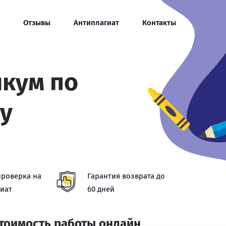
Отзывы
Антиплагиат
Контакты
икум по
у
проверка на
Гарантия возврата до
иат
60 дней
стоимость работы онлайн