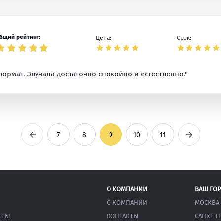
бщий рейтинг:
Цена:
Срок:
формат. Звучала достаточно спокойно и естественно."
Предыдущая
Следующ
7
8
9
10
11
О КОМПАНИИ
ВАШ ГО
О КОМПАНИИ
МОСКВА
ЕТЫ
КОНТАКТЫ
САНКТ-П