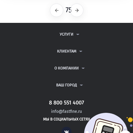
75
Предыдущая
Следующая
УСЛУГИ
КОНТРОЛЬНЫЕ РАБОТЫ
ДИПЛОМНЫЕ РАБОТЫ
КЛИЕНТАМ
КУРСОВЫЕ РАБОТЫ
АНТИПЛАГИАТ
РЕФЕРАТЫ
ВОПРОСЫ И ОТВЕТЫ
О КОМПАНИИ
ВСЕ УСЛУГИ
ПУБЛИЧНАЯ ОФЕРТА
О КОМПАНИИ
ПОЛИТИКА КОНФИДЕНЦИАЛЬНОСТИ
КОНТАКТЫ
ВАШ ГОРОД
АВТОРАМ
МОСКВА
САНКТ-ПЕТЕРБУРГ
8 800 551 4007
НОВОТРОИЦК
info@fastfine.ru
ИВАНГОРОД
МЫ В СОЦИАЛЬНЫХ СЕТЯХ
ТИХВИН