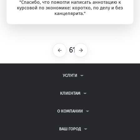
"Спасибо, что помогли написать аннотацию к
курсовой по экономике: коротко, по делу и без
канцелярита."
61
Предыдущая
Следующая
УСЛУГИ
КОНТРОЛЬНЫЕ РАБОТЫ
ДИПЛОМНЫЕ РАБОТЫ
КЛИЕНТАМ
КУРСОВЫЕ РАБОТЫ
АНТИПЛАГИАТ
РЕФЕРАТЫ
ВОПРОСЫ И ОТВЕТЫ
О КОМПАНИИ
ВСЕ УСЛУГИ
ПУБЛИЧНАЯ ОФЕРТА
О КОМПАНИИ
ПОЛИТИКА КОНФИДЕНЦИАЛЬНОСТИ
КОНТАКТЫ
ВАШ ГОРОД
АВТОРАМ
МОСКВА