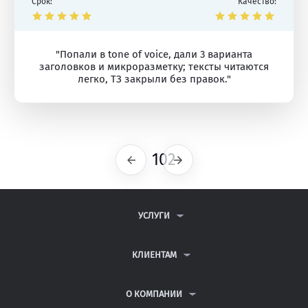
Срок:
Качество:
"Попали в tone of voice, дали 3 варианта
заголовков и микроразметку; тексты читаются
легко, ТЗ закрыли без правок."
102
Предыдущая
Следующая
УСЛУГИ
КОНТРОЛЬНЫЕ РАБОТЫ
ДИПЛОМНЫЕ РАБОТЫ
КЛИЕНТАМ
КУРСОВЫЕ РАБОТЫ
АНТИПЛАГИАТ
РЕФЕРАТЫ
ВОПРОСЫ И ОТВЕТЫ
О КОМПАНИИ