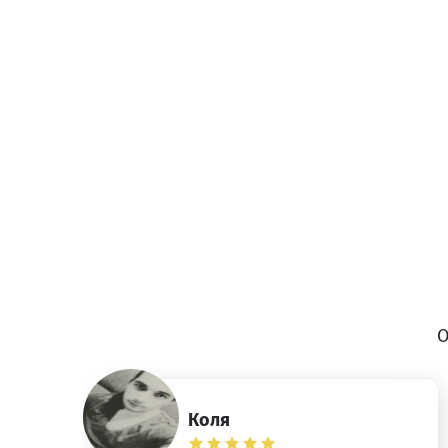
О
Коля