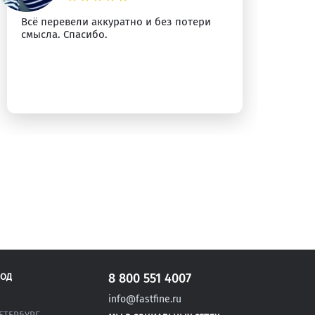
Всё перевели аккуратно и без потери
Сп
смысла. Спасибо.
уб
8 800 551 4007
РОД
info@fastfine.ru
ЕТЕРБУРГ