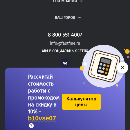
ВОПРОСЫ И ОТВЕТЫ
О КОМПАНИИ
ВСЕ УСЛУГИ
ПУБЛИЧНАЯ ОФЕРТА
О КОМПАНИИ
ПОЛИТИКА КОНФИДЕНЦИАЛЬНОСТИ
КОНТАКТЫ
ВАШ ГОРОД
АВТОРАМ
МОСКВА
САНКТ-ПЕТЕРБУРГ
8 800 551 4007
НОВОТРОИЦК
info@fastfine.ru
ИВАНГОРОД
МЫ В СОЦИАЛЬНЫХ СЕТЯХ
ТИХВИН
Vk
×
Рассчитай
стоимость
работы с
промокодом
Калькулятор
на скидку в
цены
Copyright 2011-2026 FastFine.ru
10% -
b10vse07
Общество с ограниченной ответственностью «Форстад» ОГРН: 1137746693457 ИНН/КПП: