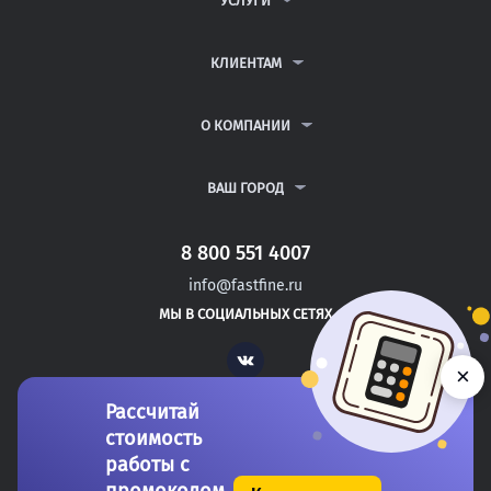
УСЛУГИ
КОНТРОЛЬНЫЕ РАБОТЫ
ДИПЛОМНЫЕ РАБОТЫ
КЛИЕНТАМ
КУРСОВЫЕ РАБОТЫ
АНТИПЛАГИАТ
РЕФЕРАТЫ
ВОПРОСЫ И ОТВЕТЫ
О КОМПАНИИ
ВСЕ УСЛУГИ
ПУБЛИЧНАЯ ОФЕРТА
О КОМПАНИИ
ПОЛИТИКА КОНФИДЕНЦИАЛЬНОСТИ
КОНТАКТЫ
ВАШ ГОРОД
АВТОРАМ
МОСКВА
САНКТ-ПЕТЕРБУРГ
8 800 551 4007
НОВОТРОИЦК
info@fastfine.ru
ИВАНГОРОД
МЫ В СОЦИАЛЬНЫХ СЕТЯХ
ТИХВИН
Vk
×
Рассчитай
стоимость
работы с