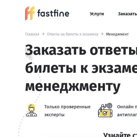
Услуги
Заказать
Главная
Ответы на билеты к экзамену
Менеджмент
Заказать ответы
билеты к экзам
менеджменту
Только проверенные
Онлайн 
эксперты
антиплаг
Узнайте 