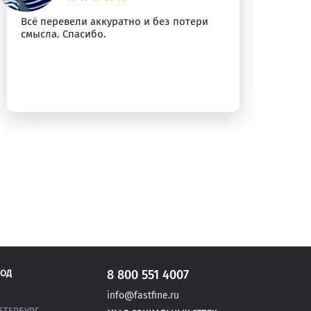
Всё перевели аккуратно и без потери
Сп
смысла. Спасибо.
уб
8 800 551 4007
РОД
info@fastfine.ru
ЕТЕРБУРГ