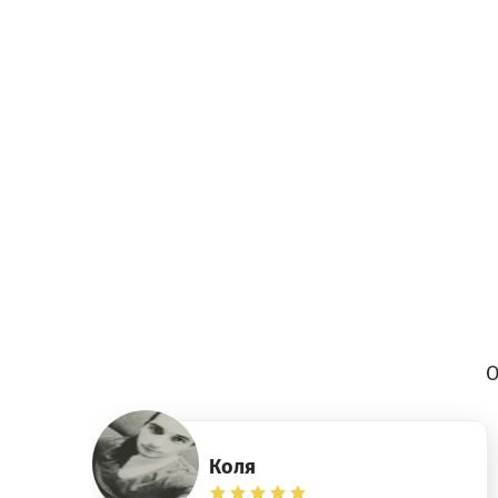
О
Коля