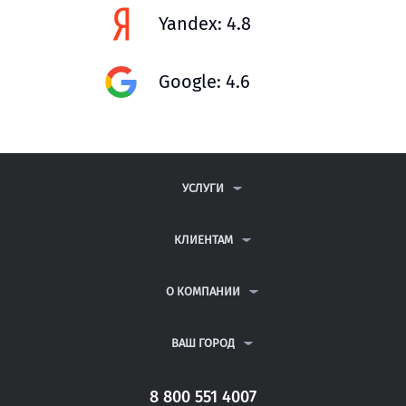
Yandex: 4.8
Google: 4.6
УСЛУГИ
КОНТРОЛЬНЫЕ РАБОТЫ
ДИПЛОМНЫЕ РАБОТЫ
КЛИЕНТАМ
КУРСОВЫЕ РАБОТЫ
АНТИПЛАГИАТ
РЕФЕРАТЫ
ВОПРОСЫ И ОТВЕТЫ
О КОМПАНИИ
ВСЕ УСЛУГИ
ПУБЛИЧНАЯ ОФЕРТА
О КОМПАНИИ
ПОЛИТИКА КОНФИДЕНЦИАЛЬНОСТИ
КОНТАКТЫ
ВАШ ГОРОД
АВТОРАМ
МОСКВА
САНКТ-ПЕТЕРБУРГ
8 800 551 4007